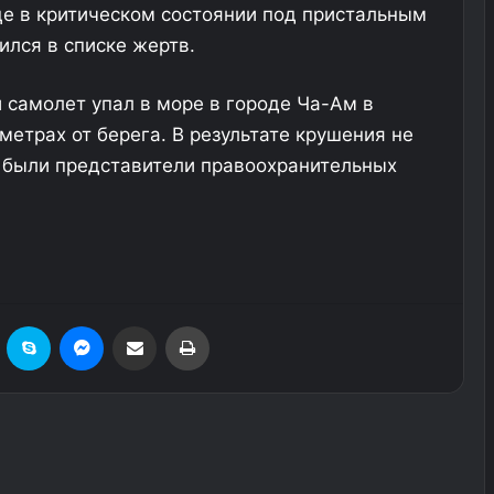
це в критическом состоянии под пристальным
лся в списке жертв.
 самолет упал в море в городе Ча-Ам в
етрах от берега. В результате крушения не
 были представители правоохранительных
езеровка
Skype
Messenger
Поделиться через электронную почту
Печатать