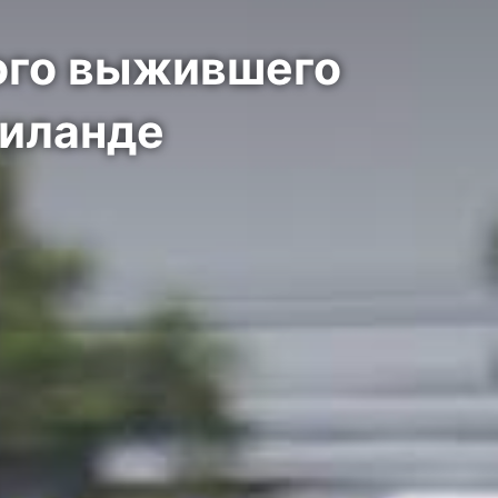
ного выжившего
аиланде