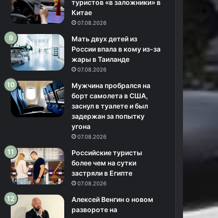
туристов «в заложники» в
Китае
07.08.2026
Мать двух детей из
России впала в кому из-за
жары в Таиланде
07.08.2026
Мужчина пробрался на
борт самолета в США,
заснул в туалете и был
задержан за попытку
угона
07.08.2026
Российские туристы
более чем на сутки
застряли в Египте
07.08.2026
Алексей Венгин о новом
развороте на