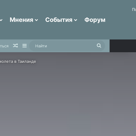
П
Мнения
События
Форум
Случайная статья
Sidebar
Найти
ться
молета в Таиланде