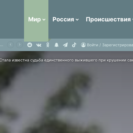
Мир
Россия
Происшествия
Reddit
vk.com
Одноклассники
Snapchat
Telegram
TikTok
из России впала в кому из-за жары в Таиланде
Войти / Зарегистрирова
Стала известна судьба единственного выжившего при крушении са