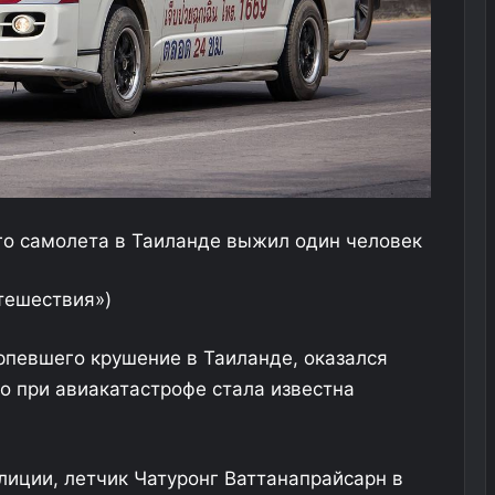
го самолета в Таиланде выжил один человек
тешествия»)
рпевшего крушение в Таиланде, оказался
о при авиакатастрофе стала известна
лиции, летчик Чатуронг Ваттанапрайсарн в