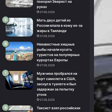
покорил Эверест на
руках
07.08.2026
Мать двух детей из
России впала в кому из-за
жары в Таиланде
07.08.2026
Неизвестные хищные
рыбы начали кусать
туристов на популярных
курортах Европы
07.08.2026
Мужчина пробрался на
борт самолета в США,
заснул в туалете и был
задержан за попытку
угона
07.08.2026
Таксист взял российских