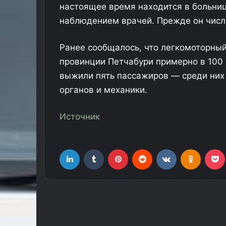
настоящее время находится в больни
наблюдением врачей. Прежде он числи
Ранее сообщалось, что легкомоторный
провинции Петчабури примерно в 100 м
выжили пять пассажиров — среди них
органов и механики.
Источник
LinkedIn
Tumblr
Pinterest
Reddit
Вконтакте
Одноклассники
Фр