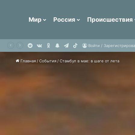
Мир
Россия
Происшествия
Reddit
vk.com
Одноклассники
Snapchat
Telegram
TikTok
Одна из самых опасных стран мира захотела расширить авиасообщение с Россией
Войти / Зарегистрирова
Главная
/
События
/
Стамбул в мае: в шаге от лета