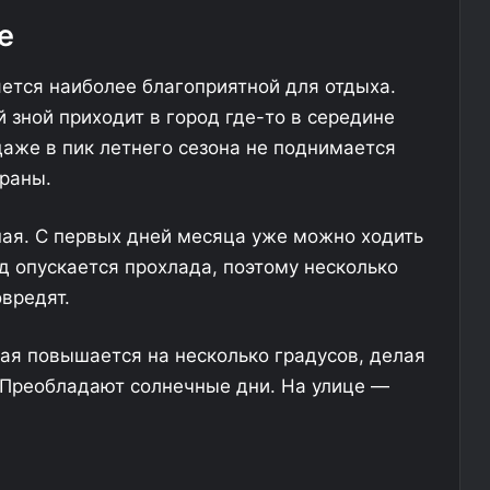
м
е
у
л
е
в
я
р
х
ется наиболее благоприятной для отдыха.
е
 зной приходит в город где-то в середине
с
р
п
и
даже в пик летнего сезона не поднимается
у
-
раны.
б
л
а
и
н
ная. С первых дней месяца уже можно ходить
к
к
д опускается прохлада, поэтому несколько
е
и
вредят.
о
и
б
з
с
-
ая повышается на несколько градусов, делая
у
з
 Преобладают солнечные дни. На улице —
ж
а
д
н
а
а
ю
в
т
о