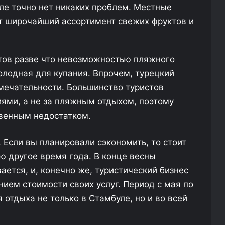
е
а
уле точно нет никаких проблем. Местные
п
л
т широчайший ассортимент свежих фруктов и
о
и
д
с
х
ь
о
з
тов разве что невозможностью пляжного
д
а
лодная для купания. Впрочем, турецкий
и
б
мечательности. Большинство туристов
т
л
А
о
ями, а не за пляжным отдыхом, поэтому
б
к
твенным недостатком.
х
и
а
р
 Если вы планировали сэкономить, то стоит
з
о
и
в
ю другое время года. В конце весны
и
а
ется, и, конечно же, туристический бизнес
:
н
ием стоимости своих услуг. Период с мая по
п
о
в
отдыха не только в Стамбуле, но и во всей
ч
о
е
т