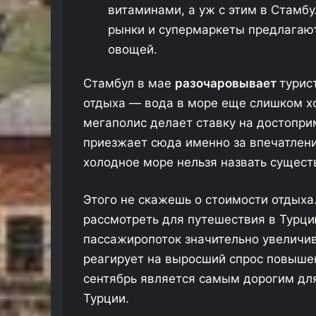
у
витаминами, а уж с этим в Стамб
б
рынки и супермаркеты предлагаю
а
овощей.
е
р
о
Стамбул в мае
разочаровывает
турис
с
отдыха — вода в море еще слишком хо
с
мегаполис делает ставку на достопри
и
я
приезжает сюда именно за впечатлени
н
холодное море нельзя назвать сущес
е
т
Этого не скажешь о стоимости отдыха.
р
е
рассмотреть для путешествия в Турци
б
пассажиропоток значительно увеличива
о
реагирует на выросший спрос повышен
в
а
сентябрь является самым дорогим для 
л
Турции.
и