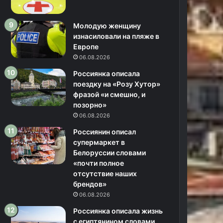
Молодую женщину
изнасиловали на пляже в
Европе
06.08.2026
Россиянка описала
поездку на «Розу Хутор»
фразой «и смешно, и
позорно»
06.08.2026
Россиянин описал
супермаркет в
Белоруссии словами
«почти полное
отсутствие наших
брендов»
06.08.2026
Россиянка описала жизнь
с египтянином словами