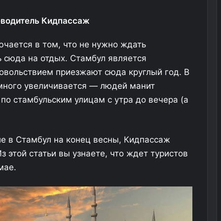
еводитель Кидпассаж
чается в том, что не нужно ждать
ь сюда на отдых. Стамбул является
довольствием приезжают сюда круглый год. В
емного увеличивается — людей манит
по стамбульским улицам с утра до вечера (а
ие в Стамбул на конец весны, Кидпассаж
з этой статьи вы узнаете, что ждет туристов
 мае.