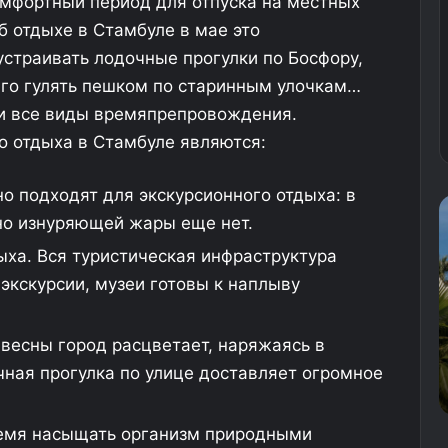
омфортный период для отпуска на местных
б отдыхе в Стамбуле в мае это
страивать лодочные прогулки по Босфору,
олго гулять пешком по старинным улочкам…
ки все виды времяпрепровождения.
о отдыха в Стамбуле являются:
о подходят для экскурсионного отдыха: в
М
Р
но изнуряющей жары еще нет.
е
о
т
с
ха. Вся туристическая инфраструктура
о
с
 экскурсии, музеи готовы к наплыву
д
и
Т
я
10.07.2025
у
н
Метод Турции не подходит Абхазии:
весны город расцветает, наряжаясь в
р
е
почему в республике обсуждают
ная прогулка по улице доставляет огромное
ц
о
траты россиян
и
к
и
а
ремя насыщать организм природными
н
з