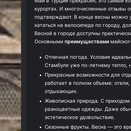
Май в Турции прекрасен, это самый к
курортах. И многочисленные отзывы о
подтверждают. В конце весны можно у
кататься на велосипеде по городу, д
Весной в городе доступны практичес
Основными
преимуществами
майског
Отличная погода. Условия идеальн
З
Стамбуле уже по-летнему тепло, 
а
с
Прекрасные возможности для отды
т
работает в полном объеме: отели,
р
я
отдыхающих.
17.03.2026
в
Застрявшие в Дубае россияне
Живописная природа. С приходом 
ш
анным в
требовали шведский стол с
разноцветные одежды. Даже обыч
и
теля в Африке
лобстерами и черной икрой
е
эстетическое удовольствие.
в
Сезонные фрукты. Весна — это в
Д