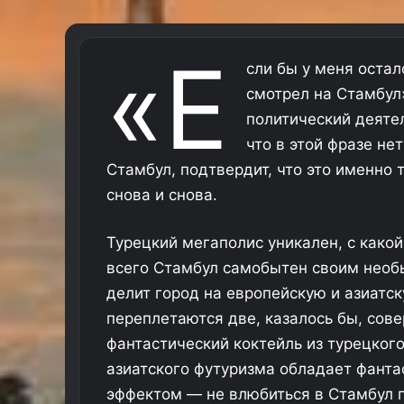
«Е
сли бы у меня осталс
смотрел на Стамбул
политический деятел
что в этой фразе нет
Стамбул, подтвердит, что это именно 
снова и снова.
Турецкий мегаполис уникален, с како
всего Стамбул самобытен своим нео
делит город на европейскую и азиатск
переплетаются две, казалось бы, сове
фантастический коктейль из турецког
азиатского футуризма обладает фант
эффектом — не влюбиться в Стамбул 