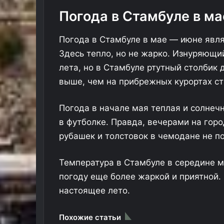
ш
в
Погода в Стамбуле в ма
е
д
Погода в Стамбуле в мае — июне явля
с
Здесь тепло, но не жарко. Изнуряющий
к
и
лета, но в Стамбуле ртутный столбик 
й
выше, чем на прибрежных курортах ст
с
т
о
Погода в начале мая теплая и солнеч
л
в футболке. Правда, вечерами на горо
с
рубашек и толстовок в чемодане не по
л
о
б
Температура в Стамбуле в середине м
с
погоду еще более жаркой и приятной.
т
настоящее лето.
е
р
а
Похожие статьи
м