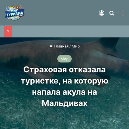
Войти
Найти
М
Появились подробности о погибшей на горнолыжном курорте во Франции россиянке
Главная
/
Мир
Мир
Страховая отказала
туристке, на которую
напала акула на
Мальдивах