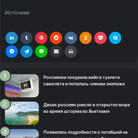
Источник
LinkedIn
Tumblr
Pinterest
Reddit
Вконтакте
Одноклассники
Фрезеровка
Skype
Messenger
Telegram
Line
Поделиться через электронную почту
Печатать
Россиянка покурила вейп в туалете
самолета и попалась членам экипажа
Двоих россиян унесло в открытое море
во время шторма во Вьетнаме
Появились подробности о погибшей на