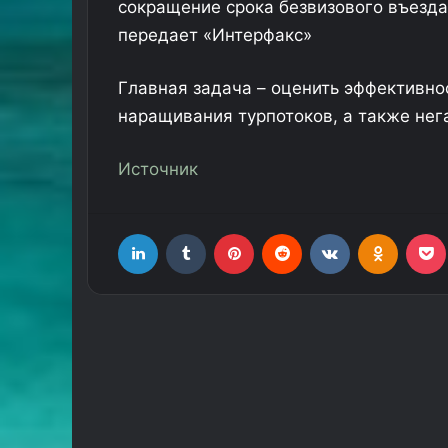
сокращение срока безвизового въезда
передает «Интерфакс»
Главная задача – оценить эффективно
наращивания турпотоков, а также нег
Источник
LinkedIn
Tumblr
Pinterest
Reddit
Вконтакте
Одноклассники
Фр