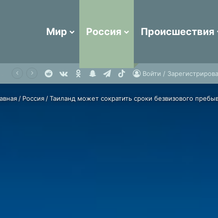
Мир
Россия
Происшествия
Reddit
vk.com
Одноклассники
Snapchat
Telegram
TikTok
оссии описала отдых в отеле в Египте словом «ад»
Войти / Зарегистрирова
авная
/
Россия
/
Таиланд может сократить сроки безвизового пребы