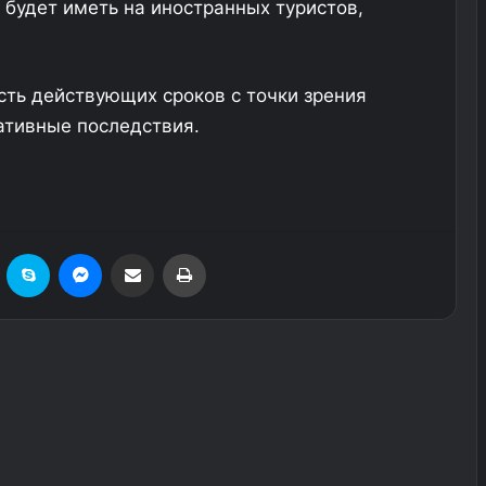
 будет иметь на иностранных туристов,
сть действующих сроков с точки зрения
ативные последствия.
езеровка
Skype
Messenger
Поделиться через электронную почту
Печатать