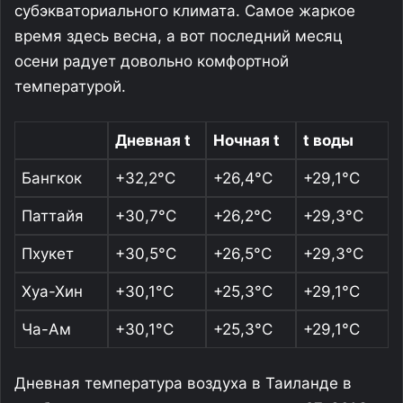
субэкваториального климата. Самое жаркое
время здесь весна, а вот последний месяц
осени радует довольно комфортной
температурой.
Дневная t
Ночная t
t воды
Бангкок
+32,2°С
+26,4°С
+29,1°С
Паттайя
+30,7°С
+26,2°С
+29,3°С
Пхукет
+30,5°С
+26,5°С
+29,3°С
Хуа-Хин
+30,1°С
+25,3°С
+29,1°С
Ча-Ам
+30,1°С
+25,3°С
+29,1°С
Дневная температура воздуха в Таиланде в