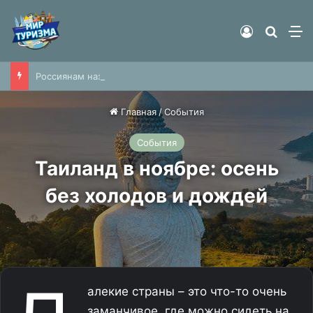
Войти
Найти
М
Россиянам назвали список лекарств для детской аптечки при поездке на дачу
Главная
/
События
События
Таиланд в ноябре: осень
без холодов и дождей
алекие страны – это что-то очень
заманчивое, где можно сидеть на