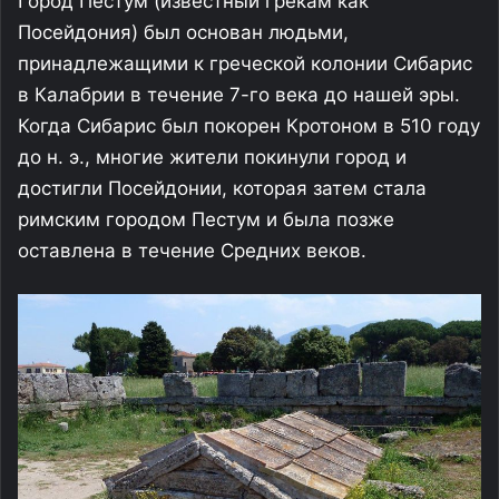
Город Пестум (известный грекам как
Посейдония) был основан людьми,
принадлежащими к греческой колонии Сибарис
в Калабрии в течение 7-го века до нашей эры.
Когда Сибарис был покорен Кротоном в 510 году
до н. э., многие жители покинули город и
достигли Посейдонии, которая затем стала
римским городом Пестум и была позже
оставлена в течение Средних веков.