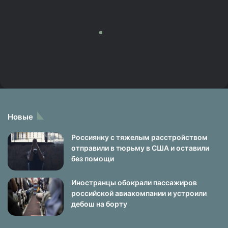
Новые
Россиянку с тяжелым расстройством
отправили в тюрьму в США и оставили
без помощи
Иностранцы обокрали пассажиров
российской авиакомпании и устроили
дебош на борту