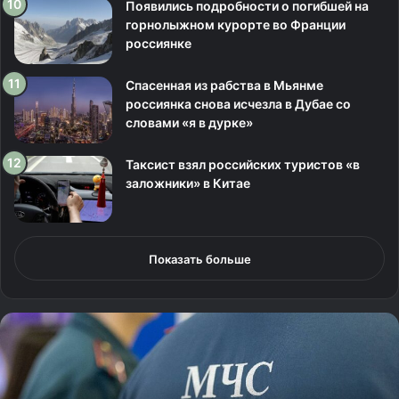
Появились подробности о погибшей на
горнолыжном курорте во Франции
россиянке
Спасенная из рабства в Мьянме
россиянка снова исчезла в Дубае со
словами «я в дурке»
Таксист взял российских туристов «в
заложники» в Китае
Показать больше
Н
а
з
в
а