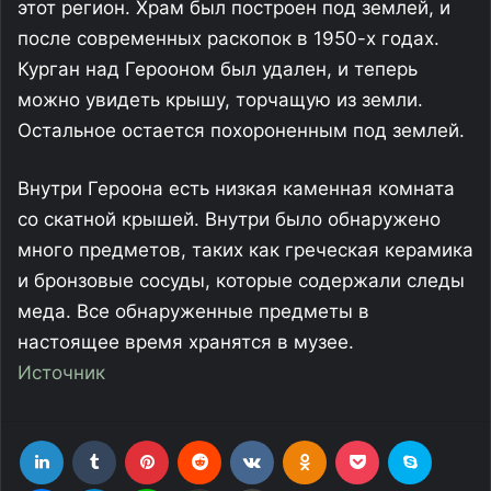
этот регион. Храм был построен под землей, и
после современных раскопок в 1950-х годах.
Курган над Герооном был удален, и теперь
можно увидеть крышу, торчащую из земли.
Остальное остается похороненным под землей.
Внутри Героона есть низкая каменная комната
со скатной крышей. Внутри было обнаружено
много предметов, таких как греческая керамика
и бронзовые сосуды, которые содержали следы
меда. Все обнаруженные предметы в
настоящее время хранятся в музее.
Источник
LinkedIn
Tumblr
Pinterest
Reddit
Вконтакте
Одноклассники
Фрезеровка
Skype
Messenger
Telegram
Line
Поделиться через электронную почту
Печатать