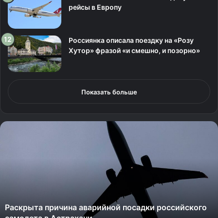
рейсы в Европу
Россиянка описала поездку на «Розу
Хутор» фразой «и смешно, и позорно»
Показать больше
Р
о
с
с
и
я
н
е
Россияне пожаловались на недопуск на рейсы в
п