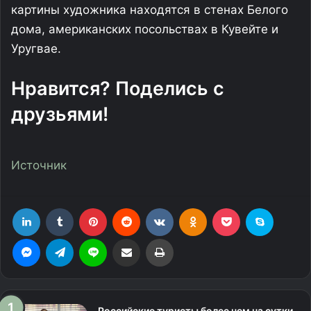
картины художника находятся в стенах Белого
дома, американских посольствах в Кувейте и
Уругвае.
Нравится? Поделись с
друзьями!
Источник
LinkedIn
Tumblr
Pinterest
Reddit
Вконтакте
Одноклассники
Фрезеровка
Skype
Messenger
Telegram
Line
Поделиться через электронную почту
Печатать
Российские туристы более чем на сутки