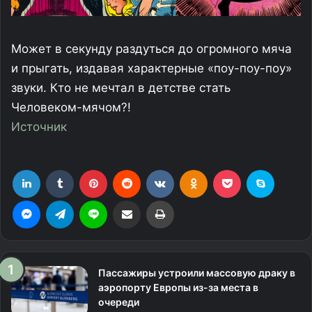
Может в секунду раздуться до огромного мяча
и прыгать, издавая характерные «поу-поу-поу»
звуки. Кто не мечтал в детстве стать
Человеком-мячом?!
Источник
LinkedIn
Tumblr
Pinterest
Reddit
Вконтакте
Одноклассники
Фрезеровка
Skype
Messenger
Telegram
Line
Поделиться через электронную почту
Печатать
Пассажиры устроили массовую драку в
аэропорту Европы из-за места в
очереди