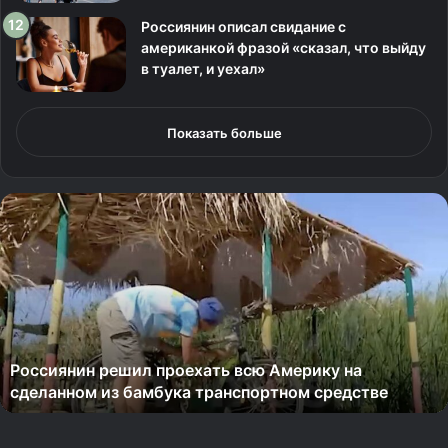
Россиянин описал свидание с
американкой фразой «сказал, что выйду
в туалет, и уехал»
Показать больше
Р
о
с
а
в
и
а
ц
Росавиация сделала предупреждение для
и
планирующих путешествие жителей страны
я
с
д