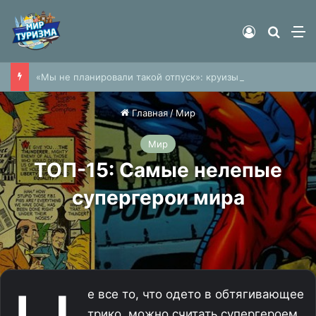
Войти
Найти
М
«Мы не планировали такой отпуск»: круизы из Шанхая отменяются или сокращаются
Главная
/
Мир
Мир
ТОП-15: Самые нелепые
супергерои мира
е все то, что одето в обтягивающее
трико, можно считать супергероем.