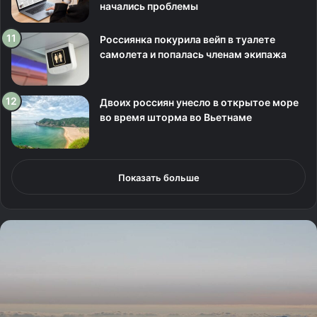
начались проблемы
Россиянка покурила вейп в туалете
самолета и попалась членам экипажа
Двоих россиян унесло в открытое море
во время шторма во Вьетнаме
Показать больше
Т
е
л
о
п
о
г