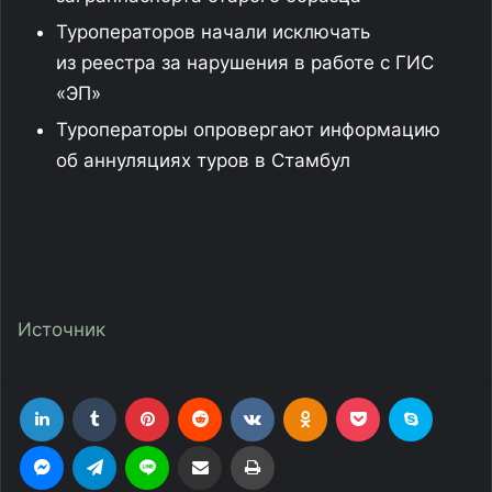
Туроператоров начали исключать
из реестра за нарушения в работе с ГИС
«ЭП»
Туроператоры опровергают информацию
об аннуляциях туров в Стамбул
Источник
LinkedIn
Tumblr
Pinterest
Reddit
Вконтакте
Одноклассники
Фрезеровка
Skype
Messenger
Telegram
Line
Поделиться через электронную почту
Печатать