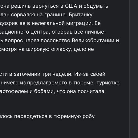
и
, она решила вернуться в США и обдумать
о
лан сорвался на границе. Британку
в
е
дозрив ее в нелегальной миграции. Ее
р
ационного центра, отобрав все личные
б
ь вопрос через посольство Великобритании и
у
к
смотря на широкую огласку, дело не
и
н
г
ти в заточении три недели. Из-за своей
е
 ничего из предлагаемого в тюрьме: туристке
артофелем и бобами, что она посчитала
шлось переодеться в тюремную робу