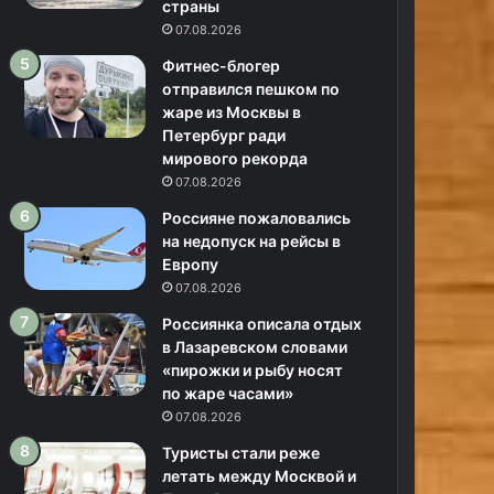
страны
07.08.2026
Фитнес-блогер
отправился пешком по
жаре из Москвы в
Петербург ради
мирового рекорда
07.08.2026
Россияне пожаловались
на недопуск на рейсы в
Европу
07.08.2026
Россиянка описала отдых
в Лазаревском словами
«пирожки и рыбу носят
по жаре часами»
07.08.2026
Туристы стали реже
летать между Москвой и