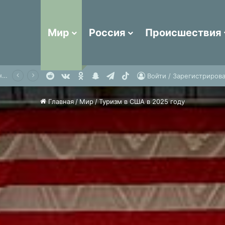
Мир
Россия
Происшествия
Reddit
vk.com
Одноклассники
Snapchat
Telegram
TikTok
Россияне в августе массово устремились на отдых в две курортные страны
Войти / Зарегистрирова
Главная
/
Мир
/
Туризм в США в 2025 году