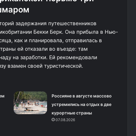
с
ошмаром
к
и
сторий задержания путешественников
в
а
икобритании Бекки Берк. Она прибыла в Нью-
т
сяца, как и планировала, отправилась в
ь
траны ей отказали во въезде: там
г
о
наду на заработки. Ей рекомендовали
с
зу взамен своей туристической.
т
я
м
н
о
ем
Россияне в августе массово
м
устремились на отдых в две
е
курортные страны
р
а
07.08.2026
п
р