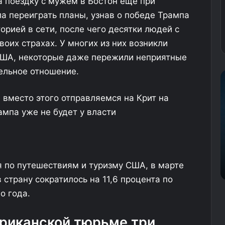
 поездку с мужем в Бостон еще при
а переиграть планы, узнав о победе Трампа
орией в сети, после чего десятки людей с
воих страхах. У многих из них возникли
США, некоторые даже пережили неприятные
ельное отношение.
О
т
е
 вместо этого отправляемся на Крит на
л
ампа уже не будет у власти
и
о
б
.05.2025
04.12.2025
я
рецкая авиакомпания отменила все
Отели обяж
ж
 по путешествиям и туризму США, в марте
йсы в Россию
номера при
у
 страну сократилось на 11,6 процента по
т
п
о года.
о
д
ериканской тюрьме три
ы