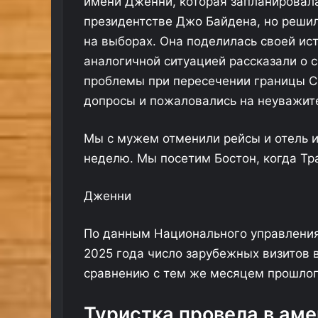
имени Дженни, которая запланировала
президентстве Джо Байдена, но решил
на выборах. Она поделилась своей ист
аналогичной ситуацией рассказали о с
проблемы при пересечении границы 
допросы и пожаловались на неуважит
Д
Т
е
у
й
р
Мы с мужем отменили рейсы и отель и
с
е
неделю. Мы посетим Бостон, когда Тр
т
ц
в
к
Дженни
и
а
04.12.2025
08
я
я
ША
Действия пилотов рейса Москва —
Ту
п
а
По данным Национального управления
Пхукет оценили
ре
и
в
2025 года число зарубежных визитов в
л
и
о
а
сравнению с тем же месяцем прошлог
т
к
о
о
Туристка провела в ам
в
м