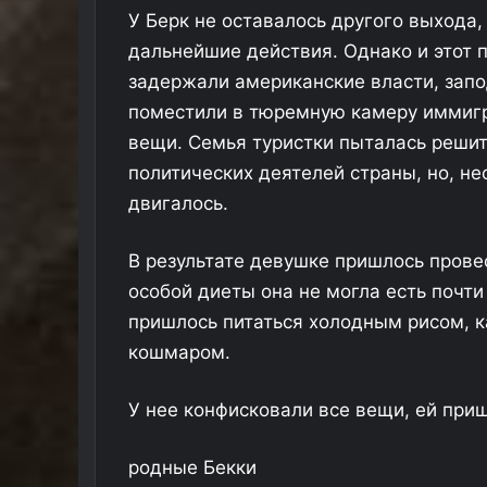
н
в
У Берк не оставалось другого выхода
и
Р
дальнейшие действия. Однако и этот п
л
о
и
с
задержали американские власти, запо
с
поместили в тюремную камеру иммигр
и
вещи. Семья туристки пыталась решит
ю
политических деятелей страны, но, не
двигалось.
В результате девушке пришлось провес
особой диеты она не могла есть почти
пришлось питаться холодным рисом, к
кошмаром.
У нее конфисковали все вещи, ей при
родные Бекки