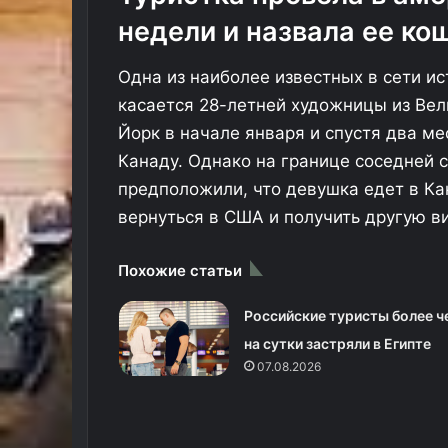
р
п
недели и назвала ее к
е
а
й
н
Одна из наиболее известных в сети и
с
и
а
я
касается 28-летней художницы из Вел
М
о
Йорк в начале января и спустя два ме
о
т
Канаду. Однако на границе соседней с
с
м
к
е
предположили, что девушка едет в Ка
в
н
вернуться в США и получить другую ви
а
и
—
л
П
а
Похожие статьи
х
в
у
с
Российские туристы более ч
к
е
на сутки застряли в Египте
е
р
07.08.2026
т
е
о
й
ц
с
е
ы