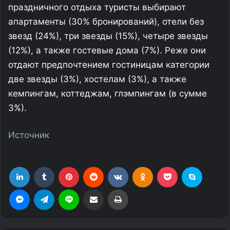
праздничного отдыха туристы выбирают
апартаменты (30% бронирований), отели без
звезд (24%), три звезды (15%), четыре звезды
(12%), а также гостевые дома (7%). Реже они
отдают предпочтением гостиницам категории
две звезды (3%), хостелам (3%), а также
кемпингам, коттеджам, глэмпингам (в сумме
3%).
Источник
LinkedIn
Tumblr
Pinterest
Reddit
Вконтакте
Одноклассники
Фрезеровка
Skype
Messenger
Telegram
Line
Поделиться через электронную почту
Печатать