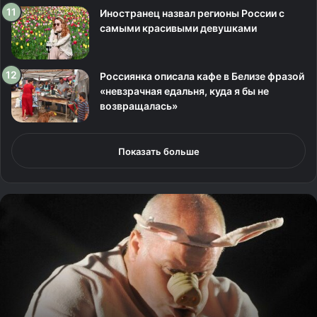
Иностранец назвал регионы России с
самыми красивыми девушками
Россиянка описала кафе в Белизе фразой
«невзрачная едальня, куда я бы не
возвращалась»
Показать больше
Н
е
о
б
ы
ч
н
ы