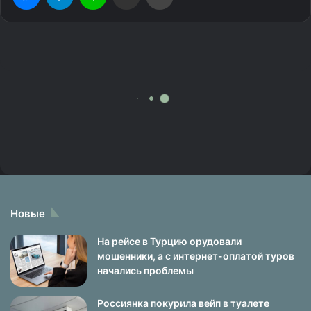
Новые
На рейсе в Турцию орудовали
мошенники, а с интернет-оплатой туров
начались проблемы
Россиянка покурила вейп в туалете