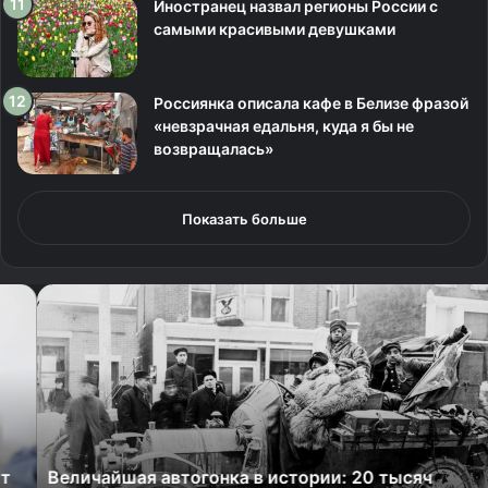
Иностранец назвал регионы России с
самыми красивыми девушками
Россиянка описала кафе в Белизе фразой
«невзрачная едальня, куда я бы не
возвращалась»
Показать больше
В
е
л
и
ч
а
й
ш
Величайшая автогонка в истории: 20 тысяч
а