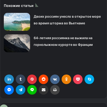
Похожие статьи
Двоих россиян унесло в открытое море
во время шторма во Вьетнаме
64-летняя россиянка не выжила на
горнолыжном курорте во Франции
LinkedIn
Tumblr
Pinterest
Reddit
Вконтакте
Одноклассники
Фрезеровка
Skype
Messenger
Telegram
Line
Поделиться через электронную почту
Печатать