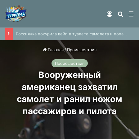
Войти
Найти
М
Россиянка покурила вейп в туалете самолета и попалась членам экипажа
Главная
/
Происшествия
Происшествия
Вооруженный
американец захватил
самолет и ранил ножом
пассажиров и пилота