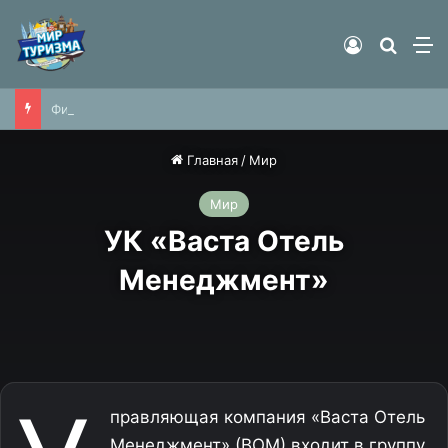
Войти
Найти
М
Фитнес-блогер отправился пешком по жаре из Москвы в Петербург ради мирового рекорда
Главная
/
Мир
Мир
УК «Васта Отель
Менеджмент»
правляющая компания «Васта Отель
Менеджмент» (ВОМ) входит в группу