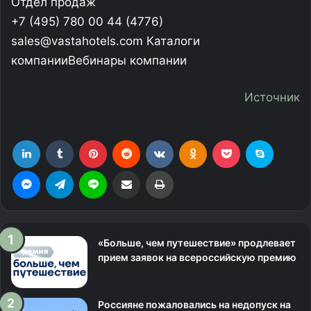
Отдел продаж
+7 (495) 780 00 44 (4776)
sales@vastahotels.com Каталоги
компанииВебинары компании
Источник
LinkedIn
Tumblr
Pinterest
Reddit
Вконтакте
Одноклассники
Фрезеровка
Skype
Messenger
Telegram
Line
Поделиться через электронную почту
Печатать
«Больше, чем путешествие» продлевает
прием заявок на всероссийскую премию
Россияне пожаловались на недопуск на