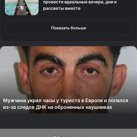
провести идеальные вечера, дни и
рассветы вместе
Показать больше
М
у
ж
ч
и
н
а
у
Мужчина украл часы у туриста в Европе и попался
к
из-за следов ДНК на оброненных наушниках
р
а
л
ч
а