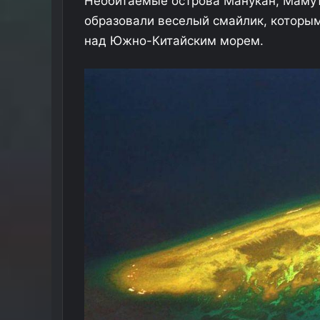
Необитаемые острова Манукан, Мамути
т
образовали веселый смайлик, которы
о
)
над Южно-Китайским морем.