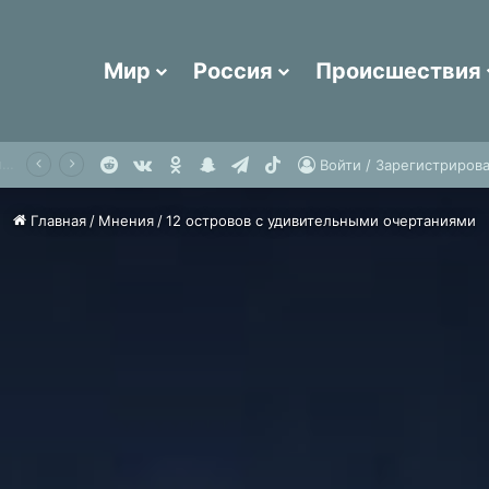
Мир
Россия
Происшествия
Reddit
vk.com
Одноклассники
Snapchat
Telegram
TikTok
Россиянка описала образ соотечественников за границей словами «люди с каменными лицами»
Войти / Зарегистрирова
Главная
/
Мнения
/
12 островов с удивительными очертаниями