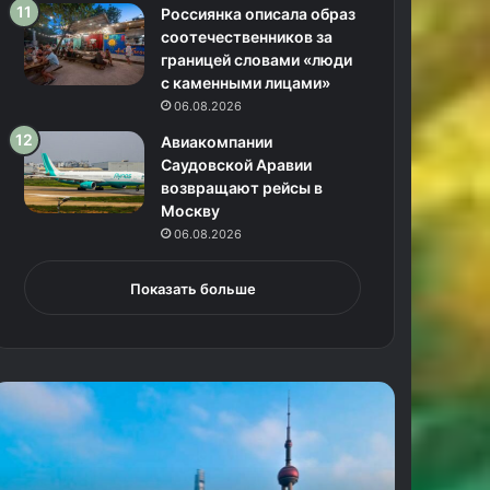
Россиянка описала образ
соотечественников за
границей словами «люди
с каменными лицами»
06.08.2026
Авиакомпании
Саудовской Аравии
возвращают рейсы в
Москву
06.08.2026
Показать больше
Р
о
с
с
и