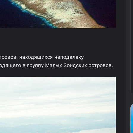
тровов, находящихся неподалеку
ходящего в группу Малых Зондских островов.
К
У
и
и
т
н
а
о
й
с