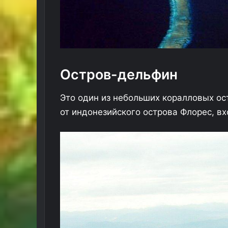
Остров-дельфин
Это один из небольших коралловых ос
от индонезийского острова Флорес, в
Ч
е
м
п
и