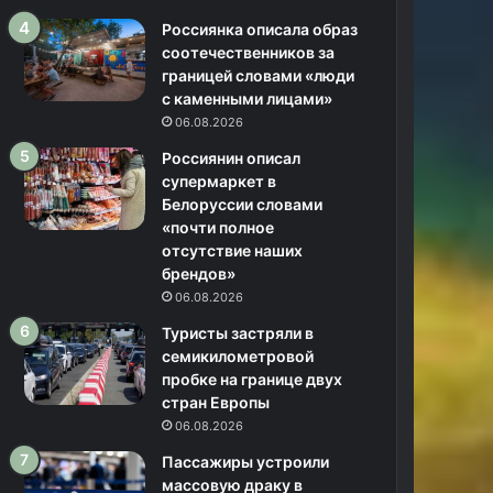
Россиянка описала образ
соотечественников за
границей словами «люди
с каменными лицами»
06.08.2026
Россиянин описал
супермаркет в
Белоруссии словами
«почти полное
отсутствие наших
брендов»
06.08.2026
Туристы застряли в
семикилометровой
пробке на границе двух
стран Европы
06.08.2026
Пассажиры устроили
массовую драку в