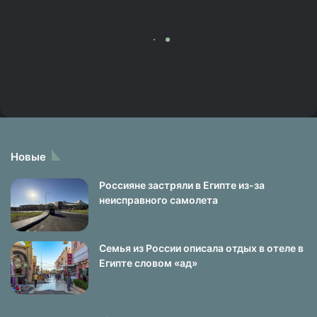
Новые
Россияне застряли в Египте из-за
неисправного самолета
Семья из России описала отдых в отеле в
Египте словом «ад»