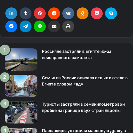
LinkedIn
Tumblr
Pinterest
Reddit
Вконтакте
Одноклассники
Фрезеровка
Skype
Messenger
Telegram
Line
Поделиться через электронную почту
Печатать
Россияне застряли в Египте из-за
неисправного самолета
Семья из России описала отдых в отеле в
Египте словом «ад»
Туристы застряли в семикилометровой
пробке на границе двух стран Европы
Пассажиры устроили массовую драку в