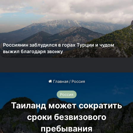
о
с
с
и
я
н
и
Россиянин заблудился в горах Турции и чудом
н
выжил благодаря звонку
з
а
б
л
у
д
и
л
с
я
в
г
о
р