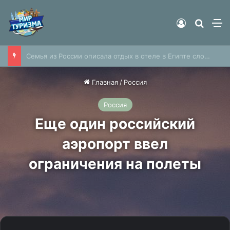
Войти
Найти
М
Туристы застряли в семикилометровой пробке на границе двух стран Европы
Главная
/
Россия
Россия
Еще один российский
аэропорт ввел
ограничения на полеты