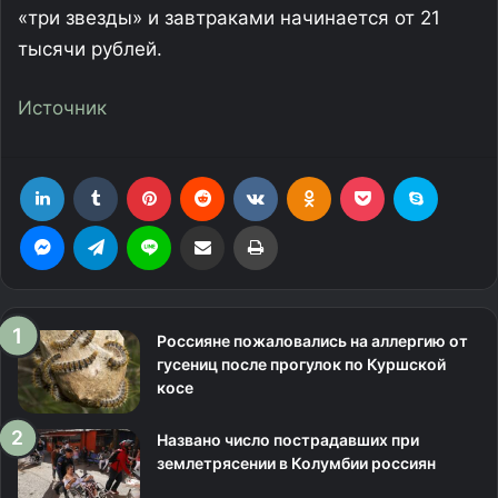
«три звезды» и завтраками начинается от 21
тысячи рублей.
Источник
LinkedIn
Tumblr
Pinterest
Reddit
Вконтакте
Одноклассники
Фрезеровка
Skype
Messenger
Telegram
Line
Поделиться через электронную почту
Печатать
Россияне пожаловались на аллергию от
гусениц после прогулок по Куршской
косе
Названо число пострадавших при
землетрясении в Колумбии россиян