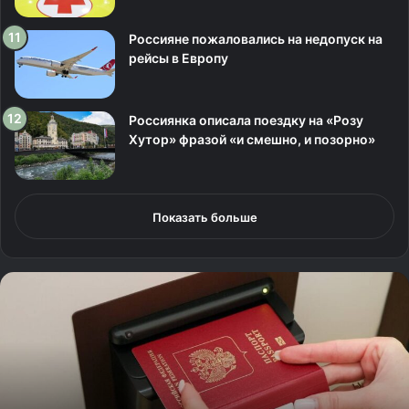
Россияне пожаловались на недопуск на
рейсы в Европу
Россиянка описала поездку на «Розу
Хутор» фразой «и смешно, и позорно»
Показать больше
Е
щ
е
д
в
е
с