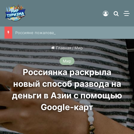
Войти
Найти
М
Россияне пожаловались на недопуск на рейсы в Европу
Главная
/
Мир
Мир
Россиянка раскрыла
новый способ развода на
деньги в Азии с помощью
Google-карт