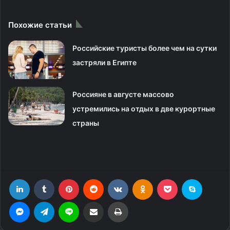
Похожие статьи
Российские туристы более чем на сутки
застряли в Египте
Россияне в августе массово
устремились на отдых в две курортные
страны
LinkedIn
Tumblr
Pinterest
Reddit
Вконтакте
Одноклассники
Фрезеровка
Skype
Messenger
Telegram
Line
Поделиться через электронную почту
Печатать